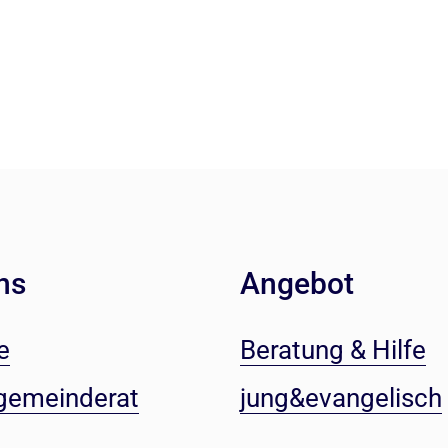
ns
Angebot
e
Beratung & Hilfe
gemeinderat
jung&evangelisch