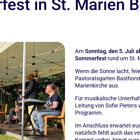
est in St. Marien B
Am
Sonntag, den 5. Juli a
Sommerfest
rund um St. 
Wenn die Sonne lacht, fei
Pastoratsgarten Basthors
Marienkirche aus.
Für musikalische Unterha
Leitung von Sofie Pieter
Programm.
Im Anschluss erwartet euc
natürlich fehlt auch das 
Kommt vorbei, bringt eure