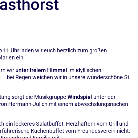
asthorst
b 11 Uhr
laden wir euch herzlich zum großen
Marien ein.
ern wir
unter freiem Himmel
im idyllischen
t – bei Regen weichen wir in unsere wunderschöne St.
ltung sorgt die Musikgruppe
Windspiel
unter der
s von Hermann-Jülich mit einem abwechslungsreichen
h ein leckeres Salatbuffet, Herzhaftem vom Grill und
verführerische Kuchenbuffet vom Freundesverein nicht.
 Freunde und Familie mit.