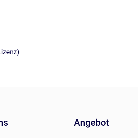
Lizenz
)
ns
Angebot