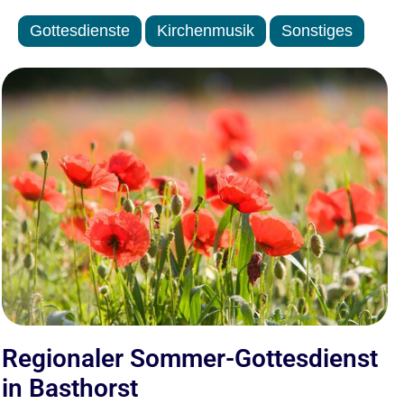
Gottesdienste
Kirchenmusik
Sonstiges
Regionaler Sommer-Gottesdienst
G
in Basthorst
u